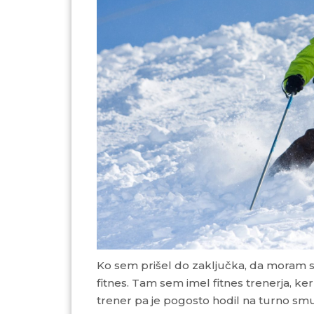
Ko sem prišel do zaključka, da moram shujšati nekaj kilogramov, sem začel hoditi v
fitnes. Tam sem imel fitnes trenerja, k
trener pa je pogosto hodil na turno sm