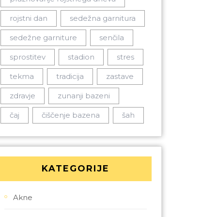
rojstni dan
sedežna garnitura
sedežne garniture
senčila
sprostitev
stadion
stres
tekma
tradicija
zastave
zdravje
zunanji bazeni
čaj
čiščenje bazena
šah
KATEGORIJE
Akne