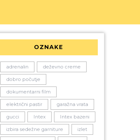
OZNAKE
adrenalin
deževno creme
dobro počutje
dokumentarni film
električni pastir
garažna vrata
gucci
Intex
Intex bazeni
izbira sedežne garniture
izlet