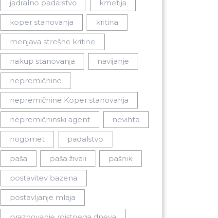
jadralno padalstvo
kmetija
koper stanovanja
kritina
menjava strešne kritine
nakup stanovanja
navijanje
nepremičnine
nepremičnine Koper stanovanja
nepremičninski agent
nevihta
nogomet
padalstvo
paša
paša živali
pašnik
postavitev bazena
postavljanje mlaja
praznovanje rojstnega dneva