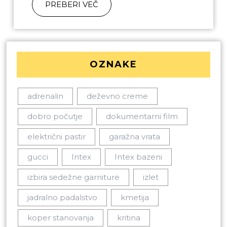
PREBERI VEČ
OZNAKE
adrenalin
deževno creme
dobro počutje
dokumentarni film
električni pastir
garažna vrata
gucci
Intex
Intex bazeni
izbira sedežne garniture
izlet
jadralno padalstvo
kmetija
koper stanovanja
kritina