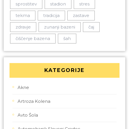
sprostitev
stadion
stres
tekma
tradicija
zastave
zdravje
zunanji bazeni
čaj
čiščenje bazena
šah
KATEGORIJE
Akne
Artroza Kolena
Avto Šola
Avtomehanik Slovenj Gradec