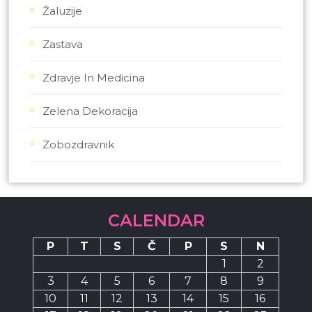
Žaluzije
Zastava
Zdravje In Medicina
Zelena Dekoracija
Zobozdravnik
CALENDAR
P
T
S
Č
P
S
N
1
2
3
4
5
6
7
8
9
10
11
12
13
14
15
16