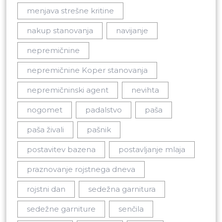
menjava strešne kritine
nakup stanovanja
navijanje
nepremičnine
nepremičnine Koper stanovanja
nepremičninski agent
nevihta
nogomet
padalstvo
paša
paša živali
pašnik
postavitev bazena
postavljanje mlaja
praznovanje rojstnega dneva
rojstni dan
sedežna garnitura
sedežne garniture
senčila