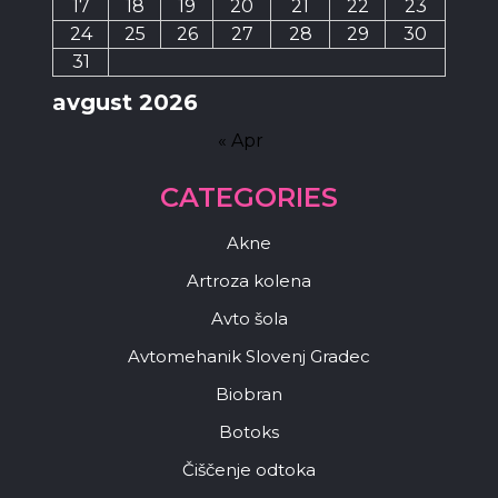
17
18
19
20
21
22
23
24
25
26
27
28
29
30
31
avgust 2026
« Apr
CATEGORIES
Akne
Artroza kolena
Avto šola
Avtomehanik Slovenj Gradec
Biobran
Botoks
Čiščenje odtoka