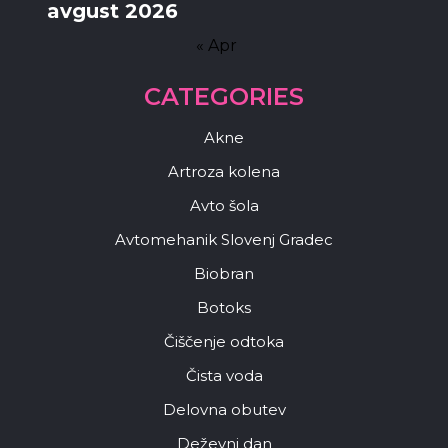
avgust 2026
« Apr
CATEGORIES
Akne
Artroza kolena
Avto šola
Avtomehanik Slovenj Gradec
Biobran
Botoks
Čiščenje odtoka
Čista voda
Delovna obutev
Deževni dan