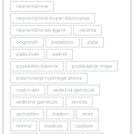
nepremičnine
nepremičnine Koper stanovanja
nepremičninski agent
nevihta
nogomet
padalstvo
paša
paša živali
pašnik
postavitev bazena
postavljanje mlaja
praznovanje rojstnega dneva
rojstni dan
sedežna garnitura
sedežne garniture
senčila
sprostitev
stadion
stres
tekma
tradicija
zastave