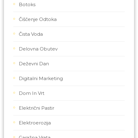
Botoks
Čiščenje Odtoka
Čista Voda
Delovna Obutev
Deževni Dan
Digitalni Marketing
Dom In Vrt
Električni Pastir
Elektroerozija
Garažna Vrata