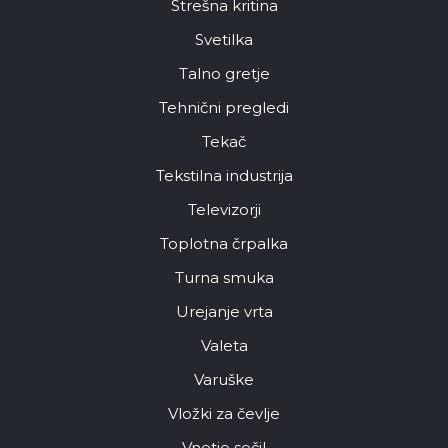
Strešna kritina
Svetilka
Talno gretje
Tehnični pregledi
Tekač
Tekstilna industrija
Televizorji
Toplotna črpalka
Turna smuka
Urejanje vrta
Valeta
Varuške
Vložki za čevlje
Vnetje sečil