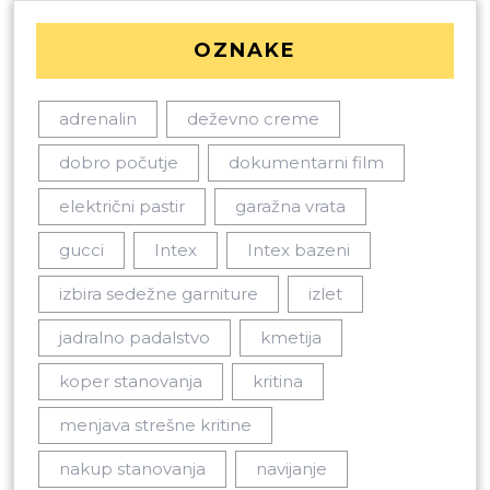
OZNAKE
adrenalin
deževno creme
dobro počutje
dokumentarni film
električni pastir
garažna vrata
gucci
Intex
Intex bazeni
izbira sedežne garniture
izlet
jadralno padalstvo
kmetija
koper stanovanja
kritina
menjava strešne kritine
nakup stanovanja
navijanje