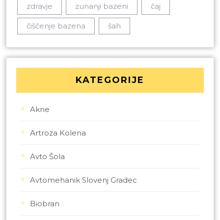
zdravje
zunanji bazeni
čaj
čiščenje bazena
šah
KATEGORIJE
Akne
Artroza Kolena
Avto Šola
Avtomehanik Slovenj Gradec
Biobran