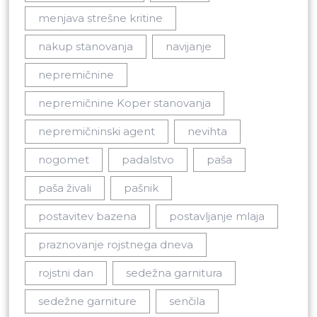
menjava strešne kritine
nakup stanovanja
navijanje
nepremičnine
nepremičnine Koper stanovanja
nepremičninski agent
nevihta
nogomet
padalstvo
paša
paša živali
pašnik
postavitev bazena
postavljanje mlaja
praznovanje rojstnega dneva
rojstni dan
sedežna garnitura
sedežne garniture
senčila