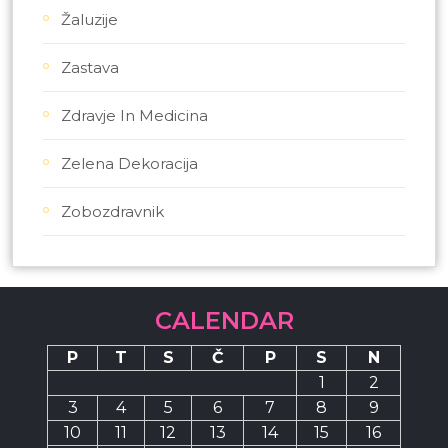
Žaluzije
Zastava
Zdravje In Medicina
Zelena Dekoracija
Zobozdravnik
CALENDAR
P
T
S
Č
P
S
N
1
2
3
4
5
6
7
8
9
10
11
12
13
14
15
16