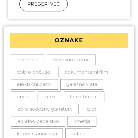
PREBERI VEČ
OZNAKE
adrenalin
deževno creme
dobro počutje
dokumentarni film
električni pastir
garažna vrata
gucci
Intex
Intex bazeni
izbira sedežne garniture
izlet
jadralno padalstvo
kmetija
koper stanovanja
kritina