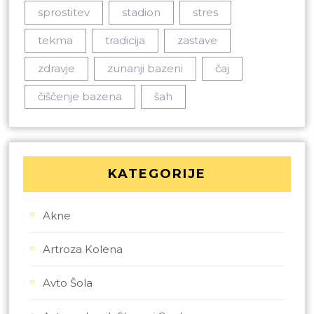
sprostitev
stadion
stres
tekma
tradicija
zastave
zdravje
zunanji bazeni
čaj
čiščenje bazena
šah
KATEGORIJE
Akne
Artroza Kolena
Avto Šola