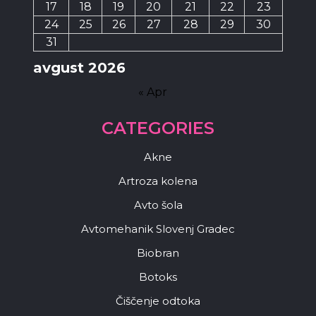
17
18
19
20
21
22
23
24
25
26
27
28
29
30
31
avgust 2026
« Apr
CATEGORIES
Akne
Artroza kolena
Avto šola
Avtomehanik Slovenj Gradec
Biobran
Botoks
Čiščenje odtoka