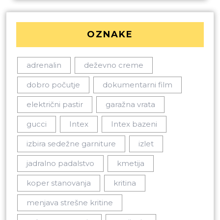
OZNAKE
adrenalin
deževno creme
dobro počutje
dokumentarni film
električni pastir
garažna vrata
gucci
Intex
Intex bazeni
izbira sedežne garniture
izlet
jadralno padalstvo
kmetija
koper stanovanja
kritina
menjava strešne kritine