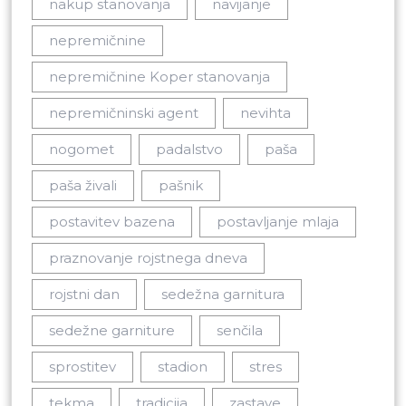
nakup stanovanja
navijanje
nepremičnine
nepremičnine Koper stanovanja
nepremičninski agent
nevihta
nogomet
padalstvo
paša
paša živali
pašnik
postavitev bazena
postavljanje mlaja
praznovanje rojstnega dneva
rojstni dan
sedežna garnitura
sedežne garniture
senčila
sprostitev
stadion
stres
tekma
tradicija
zastave