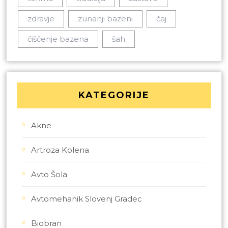
zdravje
zunanji bazeni
čaj
čiščenje bazena
šah
KATEGORIJE
Akne
Artroza Kolena
Avto Šola
Avtomehanik Slovenj Gradec
Biobran