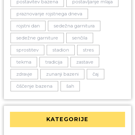
postavitev bazena
postavljanje mlaja
praznovanje rojstnega dneva
rojstni dan
sedežna garnitura
sedežne garniture
senčila
sprostitev
stadion
stres
tekma
tradicija
zastave
zdravje
zunanji bazeni
čaj
čiščenje bazena
šah
KATEGORIJE