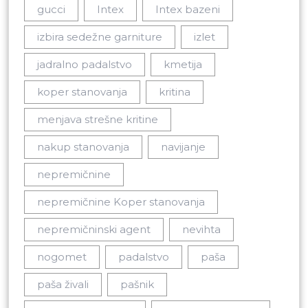
gucci
Intex
Intex bazeni
izbira sedežne garniture
izlet
jadralno padalstvo
kmetija
koper stanovanja
kritina
menjava strešne kritine
nakup stanovanja
navijanje
nepremičnine
nepremičnine Koper stanovanja
nepremičninski agent
nevihta
nogomet
padalstvo
paša
paša živali
pašnik