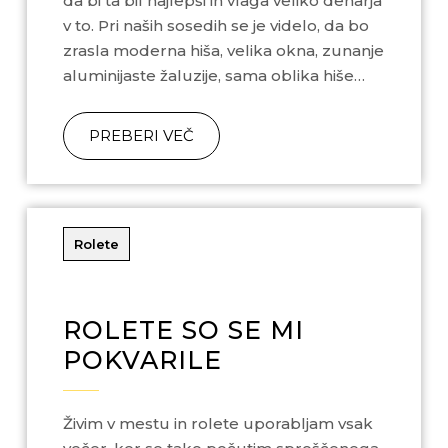
da bi ta bil najlepši in vlaga veliko denarja
v to. Pri naših sosedih se je videlo, da bo
zrasla moderna hiša, velika okna, zunanje
aluminijaste žaluzije, sama oblika hiše…
PREBERI VEČ
Rolete
ROLETE SO SE MI
POKVARILE
Živim v mestu in rolete uporabljam vsak