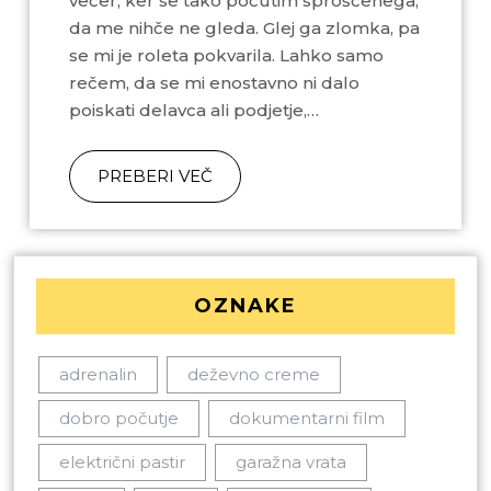
večer, ker se tako počutim sproščenega,
da me nihče ne gleda. Glej ga zlomka, pa
se mi je roleta pokvarila. Lahko samo
rečem, da se mi enostavno ni dalo
poiskati delavca ali podjetje,…
PREBERI VEČ
OZNAKE
adrenalin
deževno creme
dobro počutje
dokumentarni film
električni pastir
garažna vrata