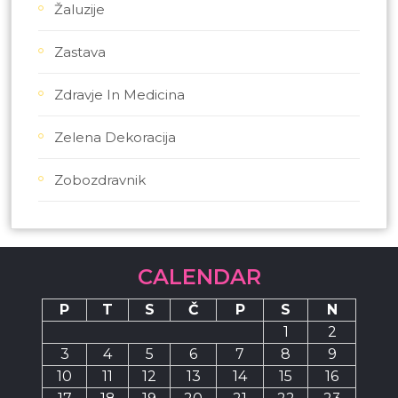
Žaluzije
Zastava
Zdravje In Medicina
Zelena Dekoracija
Zobozdravnik
CALENDAR
P
T
S
Č
P
S
N
1
2
3
4
5
6
7
8
9
10
11
12
13
14
15
16