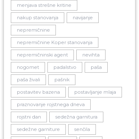
menjava strešne kritine
nakup stanovanja
navijanje
nepremičnine
nepremičnine Koper stanovanja
nepremičninski agent
nevihta
nogomet
padalstvo
paša
paša živali
pašnik
postavitev bazena
postavljanje mlaja
praznovanje rojstnega dneva
rojstni dan
sedežna garnitura
sedežne garniture
senčila