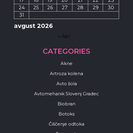
17
18
19
20
21
22
23
24
25
26
27
28
29
30
31
avgust 2026
« Apr
CATEGORIES
Akne
Artroza kolena
Avto šola
Avtomehanik Slovenj Gradec
Biobran
Botoks
Čiščenje odtoka