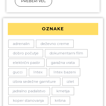
PREBERI VEČ
OZNAKE
adrenalin
deževno creme
dobro počutje
dokumentarni film
električni pastir
garažna vrata
gucci
Intex
Intex bazeni
izbira sedežne garniture
izlet
jadralno padalstvo
kmetija
koper stanovanja
kritina