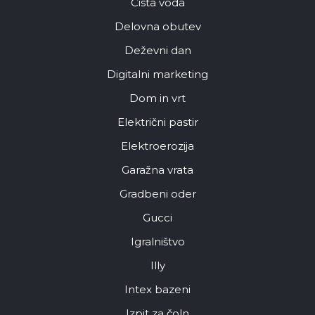
Čista voda
Delovna obutev
Deževni dan
Digitalni marketing
Dom in vrt
Električni pastir
Elektroerozija
Garažna vrata
Gradbeni oder
Gucci
Igralništvo
Illy
Intex bazeni
Izpit za čoln