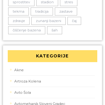
sprostitev
stadion
stres
tekma
tradicija
zastave
zdravje
zunanji bazeni
čaj
čiščenje bazena
šah
KATEGORIJE
Akne
Artroza Kolena
Avto Šola
Avtomehanik Slovenj Gradec