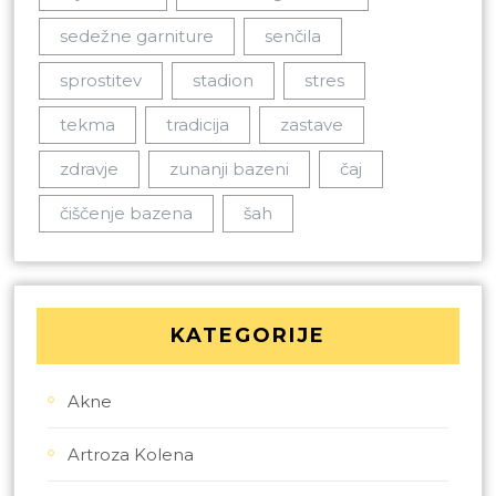
sedežne garniture
senčila
sprostitev
stadion
stres
tekma
tradicija
zastave
zdravje
zunanji bazeni
čaj
čiščenje bazena
šah
KATEGORIJE
Akne
Artroza Kolena