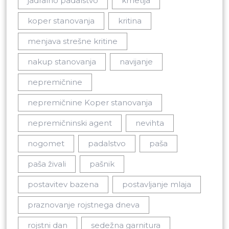
jadralno padalstvo
kmetija
koper stanovanja
kritina
menjava strešne kritine
nakup stanovanja
navijanje
nepremičnine
nepremičnine Koper stanovanja
nepremičninski agent
nevihta
nogomet
padalstvo
paša
paša živali
pašnik
postavitev bazena
postavljanje mlaja
praznovanje rojstnega dneva
rojstni dan
sedežna garnitura