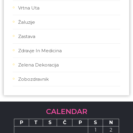
Vrtna Uta
Žaluzije
Zastava
Zdravje In Medicina
Zelena Dekoracija
Zobozdravnik
CALENDAR
P
T
S
Č
P
S
N
1
2