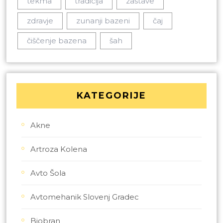
tekma
tradicija
zastave
zdravje
zunanji bazeni
čaj
čiščenje bazena
šah
KATEGORIJE
Akne
Artroza Kolena
Avto Šola
Avtomehanik Slovenj Gradec
Biobran