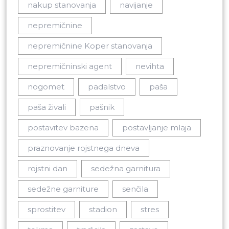
nakup stanovanja
navijanje
nepremičnine
nepremičnine Koper stanovanja
nepremičninski agent
nevihta
nogomet
padalstvo
paša
paša živali
pašnik
postavitev bazena
postavljanje mlaja
praznovanje rojstnega dneva
rojstni dan
sedežna garnitura
sedežne garniture
senčila
sprostitev
stadion
stres