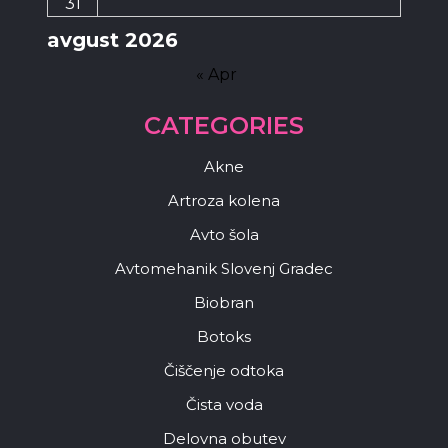
31
avgust 2026
« Apr
CATEGORIES
Akne
Artroza kolena
Avto šola
Avtomehanik Slovenj Gradec
Biobran
Botoks
Čiščenje odtoka
Čista voda
Delovna obutev