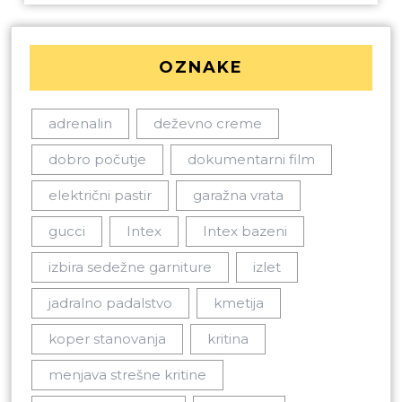
OZNAKE
adrenalin
deževno creme
dobro počutje
dokumentarni film
električni pastir
garažna vrata
gucci
Intex
Intex bazeni
izbira sedežne garniture
izlet
jadralno padalstvo
kmetija
koper stanovanja
kritina
menjava strešne kritine