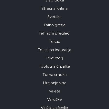
Slap Boka
Strešna kritina
Svetilka
Talno gretje
Tehnični pregledi
Tekač
Tekstilna industrija
Televizorji
Toplotna črpalka
Turna smuka
Urejanje vrta
Valeta
Varuške
Vložki za čevlje