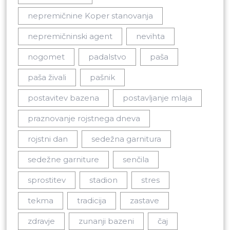
nepremičnine Koper stanovanja
nepremičninski agent
nevihta
nogomet
padalstvo
paša
paša živali
pašnik
postavitev bazena
postavljanje mlaja
praznovanje rojstnega dneva
rojstni dan
sedežna garnitura
sedežne garniture
senčila
sprostitev
stadion
stres
tekma
tradicija
zastave
zdravje
zunanji bazeni
čaj