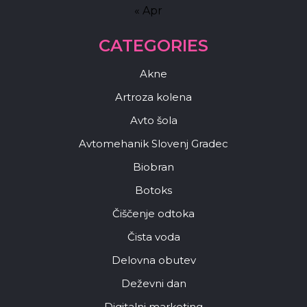
« Apr
CATEGORIES
Akne
Artroza kolena
Avto šola
Avtomehanik Slovenj Gradec
Biobran
Botoks
Čiščenje odtoka
Čista voda
Delovna obutev
Deževni dan
Digitalni marketing