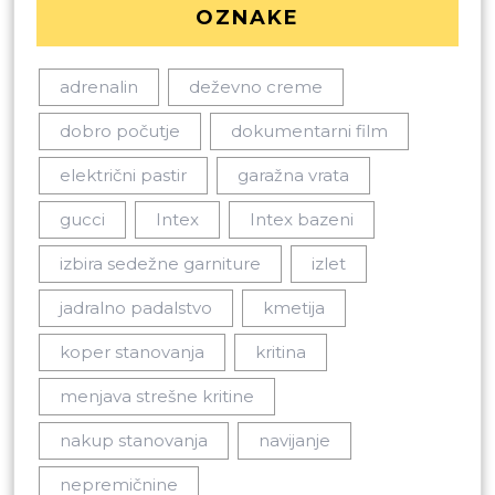
OZNAKE
adrenalin
deževno creme
dobro počutje
dokumentarni film
električni pastir
garažna vrata
gucci
Intex
Intex bazeni
izbira sedežne garniture
izlet
jadralno padalstvo
kmetija
koper stanovanja
kritina
menjava strešne kritine
nakup stanovanja
navijanje
nepremičnine