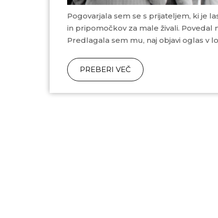
Pogovarjala sem se s prijateljem, ki je lastnik manjše trgovine. Ukvarja se s prodajo hrane
in pripomočkov za male živali. Povedal 
Predlagala sem mu, naj objavi oglas v 
PREBERI VEČ