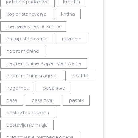
jadralno padalstvo
kmetija
koper stanovanja
kritina
menjava strešne kritine
nakup stanovanja
navijanje
nepremičnine
nepremičnine Koper stanovanja
nepremičninski agent
nevihta
nogomet
padalstvo
paša
paša živali
pašnik
postavitev bazena
postavljanje mlaja
praznovanje rojstnega dneva