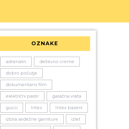
OZNAKE
adrenalin
deževno creme
dobro počutje
dokumentarni film
električni pastir
garažna vrata
gucci
Intex
Intex bazeni
izbira sedežne garniture
izlet