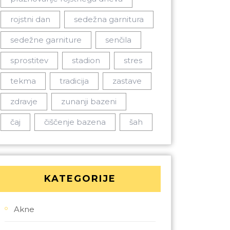
rojstni dan
sedežna garnitura
sedežne garniture
senčila
sprostitev
stadion
stres
tekma
tradicija
zastave
zdravje
zunanji bazeni
čaj
čiščenje bazena
šah
KATEGORIJE
Akne