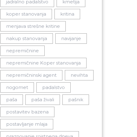
jadralno padalstvo
kmetija
koper stanovanja
kritina
menjava strešne kritine
nakup stanovanja
navijanje
nepremičnine
nepremičnine Koper stanovanja
nepremičninski agent
nevihta
nogomet
padalstvo
paša
paša živali
pašnik
postavitev bazena
postavljanje mlaja
praznovanje rojstnega dneva