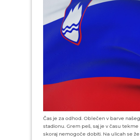
Čas je za odhod. Oblečen v barve našega kluba se z zastavo v roki počasi odpravim proti
stadionu. Grem peš, saj je v času tekme 
skoraj nemogoče dobiti. Na ulicah se že 