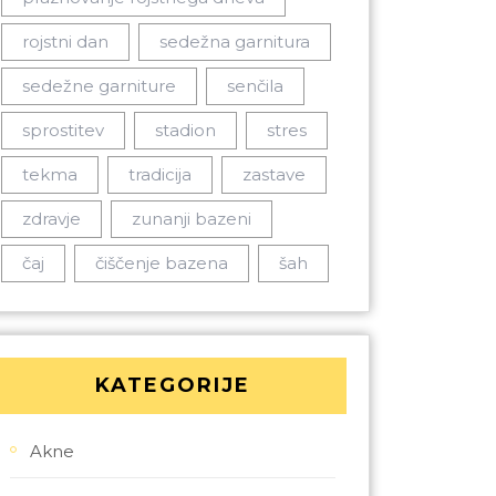
rojstni dan
sedežna garnitura
sedežne garniture
senčila
sprostitev
stadion
stres
tekma
tradicija
zastave
zdravje
zunanji bazeni
čaj
čiščenje bazena
šah
KATEGORIJE
Akne