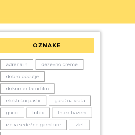
OZNAKE
adrenalin
deževno creme
dobro počutje
dokumentarni film
električni pastir
garažna vrata
gucci
Intex
Intex bazeni
izbira sedežne garniture
izlet