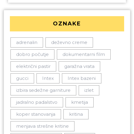
OZNAKE
adrenalin
deževno creme
dobro počutje
dokumentarni film
električni pastir
garažna vrata
gucci
Intex
Intex bazeni
izbira sedežne garniture
izlet
jadralno padalstvo
kmetija
koper stanovanja
kritina
menjava strešne kritine