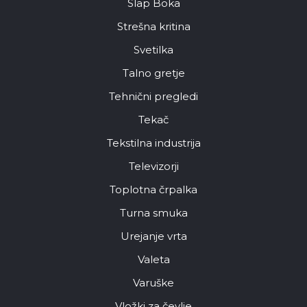
Slap Boka
Strešna kritina
Svetilka
Talno gretje
Tehnični pregledi
Tekač
Tekstilna industrija
Televizorji
Toplotna črpalka
Turna smuka
Urejanje vrta
Valeta
Varuške
Vložki za čevlje