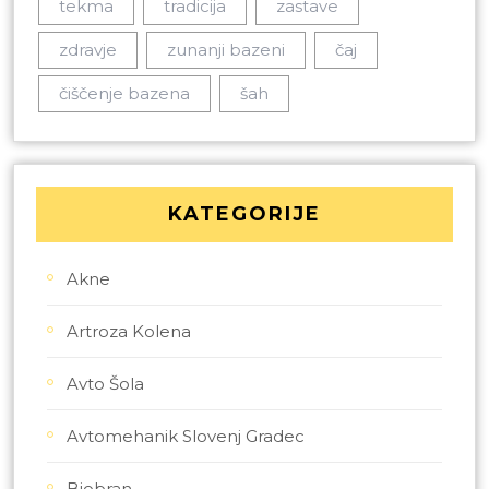
tekma
tradicija
zastave
zdravje
zunanji bazeni
čaj
čiščenje bazena
šah
KATEGORIJE
Akne
Artroza Kolena
Avto Šola
Avtomehanik Slovenj Gradec
Biobran