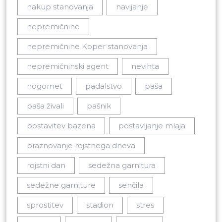
nakup stanovanja
navijanje
nepremičnine
nepremičnine Koper stanovanja
nepremičninski agent
nevihta
nogomet
padalstvo
paša
paša živali
pašnik
postavitev bazena
postavljanje mlaja
praznovanje rojstnega dneva
rojstni dan
sedežna garnitura
sedežne garniture
senčila
sprostitev
stadion
stres