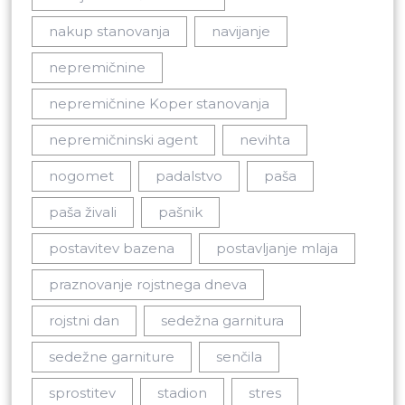
nakup stanovanja
navijanje
nepremičnine
nepremičnine Koper stanovanja
nepremičninski agent
nevihta
nogomet
padalstvo
paša
paša živali
pašnik
postavitev bazena
postavljanje mlaja
praznovanje rojstnega dneva
rojstni dan
sedežna garnitura
sedežne garniture
senčila
sprostitev
stadion
stres