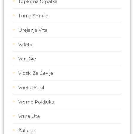
Toplotna Črpalka
Turna Smuka
Urejanje Vrta
Valeta
Varuške
Vložki Za Čevlje
Vnetje Sečil
Vreme Pokljuka
Vrtna Uta
Žaluzije