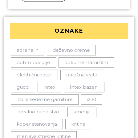
OZNAKE
adrenalin
deževno creme
dobro počutje
dokumentarni film
električni pastir
garažna vrata
gucci
Intex
Intex bazeni
izbira sedežne garniture
izlet
jadralno padalstvo
kmetija
koper stanovanja
kritina
menjava strešne kritine