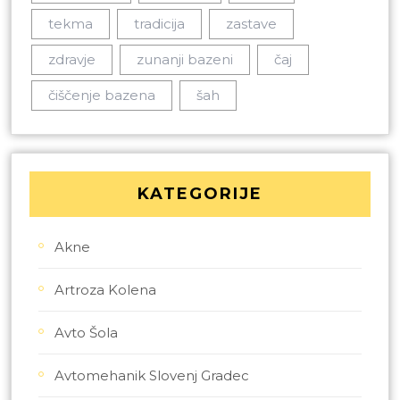
tekma
tradicija
zastave
zdravje
zunanji bazeni
čaj
čiščenje bazena
šah
KATEGORIJE
Akne
Artroza Kolena
Avto Šola
Avtomehanik Slovenj Gradec