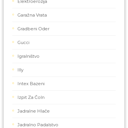
Elektroerozija
Garažna Vrata
Gradbeni Oder
Gucci
Igralništvo
Illy
Intex Bazeni
Izpit Za Čoln
Jadralne Hlače
Jadralno Padalstvo