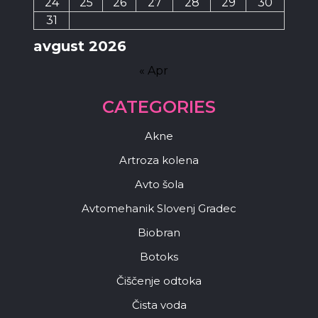
24
25
26
27
28
29
30
31
avgust 2026
« Apr
CATEGORIES
Akne
Artroza kolena
Avto šola
Avtomehanik Slovenj Gradec
Biobran
Botoks
Čiščenje odtoka
Čista voda