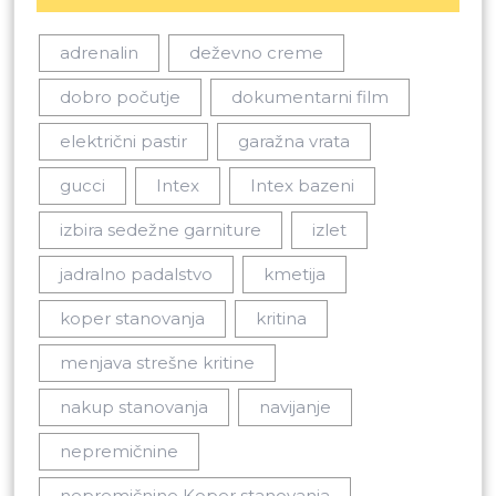
adrenalin
deževno creme
dobro počutje
dokumentarni film
električni pastir
garažna vrata
gucci
Intex
Intex bazeni
izbira sedežne garniture
izlet
jadralno padalstvo
kmetija
koper stanovanja
kritina
menjava strešne kritine
nakup stanovanja
navijanje
nepremičnine
nepremičnine Koper stanovanja