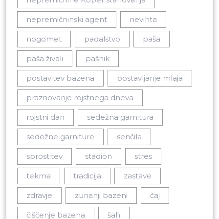
nepremičninski agent
nevihta
nogomet
padalstvo
paša
paša živali
pašnik
postavitev bazena
postavljanje mlaja
praznovanje rojstnega dneva
rojstni dan
sedežna garnitura
sedežne garniture
senčila
sprostitev
stadion
stres
tekma
tradicija
zastave
zdravje
zunanji bazeni
čaj
čiščenje bazena
šah