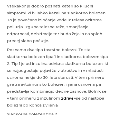
Vsekakor je dobro poznati, kateri so ključni
simptomi, ki bi lahko kazali na sladkorno bolezen.
To je povečano izločanje vode iz telesa oziroma
poliurija, izguba telesne teže, zmanjšanje
odpornosti, dehidracija ter huda žeja in na sploh
precej slabo počutje.
Poznamo dva tipa tovrstne bolezni. To sta
sladkorna bolezen tipa 1 in sladkorna bolezen tipa
2. Tip 1 je od inzulina odvisna sladkorna bolezen, ki
se najpogosteje pojavi že v otroštvu in v mladosti
oziroma nekje do 30. leta starosti. V tem primeru
gre za avtoimunsko bolezen, njena osnovna pa
predstavlja kombinacijo dedne zasnove. Bolnik se
v tem primeru z inzulinom
zdravi
vse od nastopa
bolezni do konca življenja.
Sladkorna bolezen tipa 2