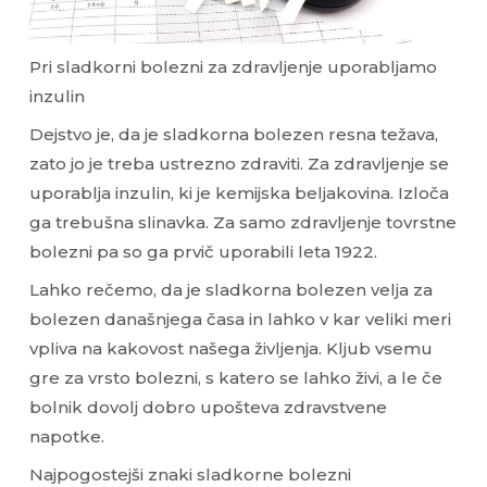
Pri sladkorni bolezni za zdravljenje uporabljamo
inzulin
Dejstvo je, da je sladkorna bolezen resna težava,
zato jo je treba ustrezno zdraviti. Za zdravljenje se
uporablja inzulin, ki je kemijska beljakovina. Izloča
ga trebušna slinavka. Za samo zdravljenje tovrstne
bolezni pa so ga prvič uporabili leta 1922.
Lahko rečemo, da je sladkorna bolezen velja za
bolezen današnjega časa in lahko v kar veliki meri
vpliva na kakovost našega življenja. Kljub vsemu
gre za vrsto bolezni, s katero se lahko živi, a le če
bolnik dovolj dobro upošteva zdravstvene
napotke.
Najpogostejši znaki sladkorne bolezni