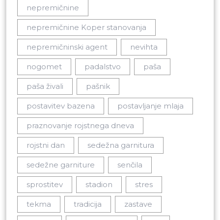
nepremičnine
nepremičnine Koper stanovanja
nepremičninski agent
nevihta
nogomet
padalstvo
paša
paša živali
pašnik
postavitev bazena
postavljanje mlaja
praznovanje rojstnega dneva
rojstni dan
sedežna garnitura
sedežne garniture
senčila
sprostitev
stadion
stres
tekma
tradicija
zastave