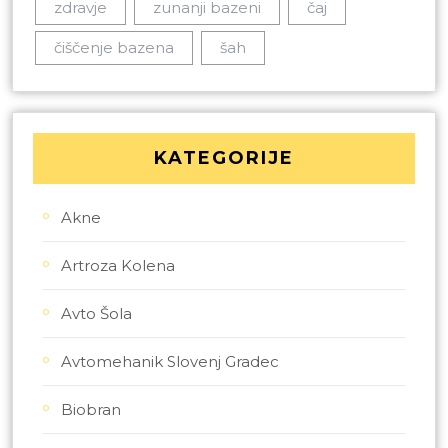
zdravje
zunanji bazeni
čaj
čiščenje bazena
šah
KATEGORIJE
Akne
Artroza Kolena
Avto Šola
Avtomehanik Slovenj Gradec
Biobran