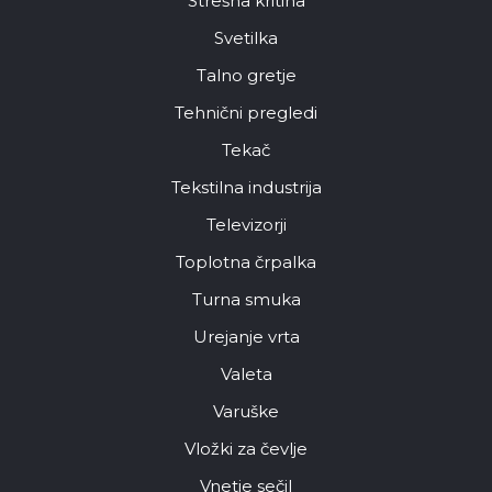
Strešna kritina
Svetilka
Talno gretje
Tehnični pregledi
Tekač
Tekstilna industrija
Televizorji
Toplotna črpalka
Turna smuka
Urejanje vrta
Valeta
Varuške
Vložki za čevlje
Vnetje sečil