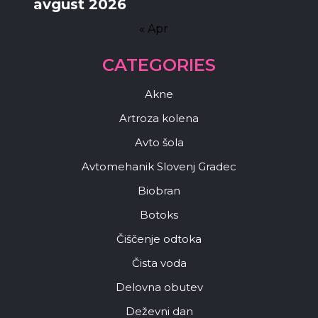
avgust 2026
« Apr
CATEGORIES
Akne
Artroza kolena
Avto šola
Avtomehanik Slovenj Gradec
Biobran
Botoks
Čiščenje odtoka
Čista voda
Delovna obutev
Deževni dan