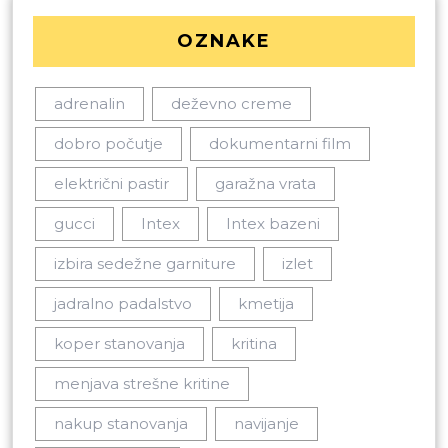
OZNAKE
adrenalin
deževno creme
dobro počutje
dokumentarni film
električni pastir
garažna vrata
gucci
Intex
Intex bazeni
izbira sedežne garniture
izlet
jadralno padalstvo
kmetija
koper stanovanja
kritina
menjava strešne kritine
nakup stanovanja
navijanje