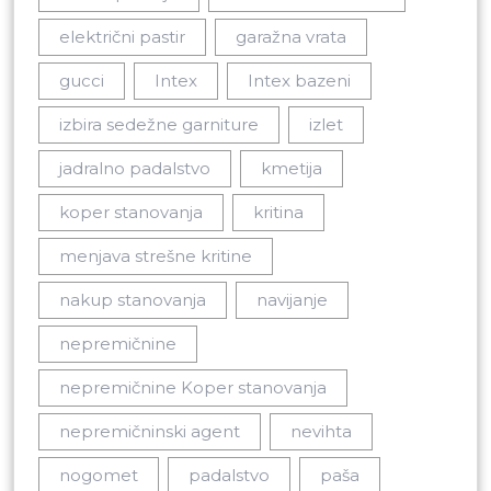
električni pastir
garažna vrata
gucci
Intex
Intex bazeni
izbira sedežne garniture
izlet
jadralno padalstvo
kmetija
koper stanovanja
kritina
menjava strešne kritine
nakup stanovanja
navijanje
nepremičnine
nepremičnine Koper stanovanja
nepremičninski agent
nevihta
nogomet
padalstvo
paša