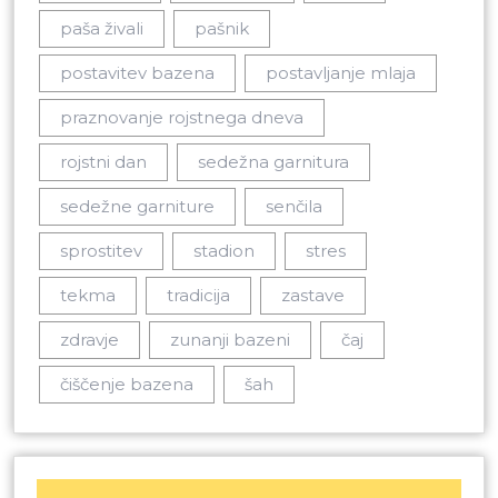
paša živali
pašnik
postavitev bazena
postavljanje mlaja
praznovanje rojstnega dneva
rojstni dan
sedežna garnitura
sedežne garniture
senčila
sprostitev
stadion
stres
tekma
tradicija
zastave
zdravje
zunanji bazeni
čaj
čiščenje bazena
šah