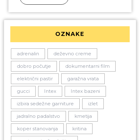
OZNAKE
adrenalin
deževno creme
dobro počutje
dokumentarni film
električni pastir
garažna vrata
gucci
Intex
Intex bazeni
izbira sedežne garniture
izlet
jadralno padalstvo
kmetija
koper stanovanja
kritina