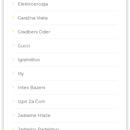
Elektroerozija
Garažna Vrata
Gradbeni Oder
Gucci
Igralništvo
Illy
Intex Bazeni
Izpit Za Čoln
Jadralne Hlače
Jadralno Padalstvo