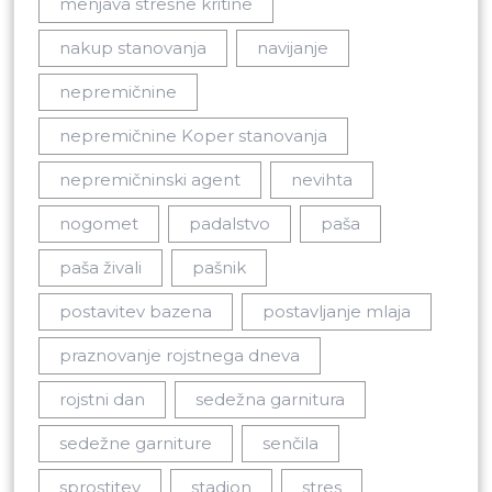
menjava strešne kritine
nakup stanovanja
navijanje
nepremičnine
nepremičnine Koper stanovanja
nepremičninski agent
nevihta
nogomet
padalstvo
paša
paša živali
pašnik
postavitev bazena
postavljanje mlaja
praznovanje rojstnega dneva
rojstni dan
sedežna garnitura
sedežne garniture
senčila
sprostitev
stadion
stres