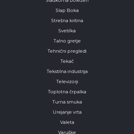
Sladkorna bolezen
Slap Boka
Strešna kritina
Svetilka
Talno gretje
Tehnični pregledi
Tekač
Tekstilna industrija
Televizorji
Toplotna črpalka
Turna smuka
Urejanje vrta
Valeta
Varuške