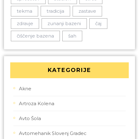
tekma
tradicija
zastave
zdravje
zunanji bazeni
čaj
čiščenje bazena
šah
KATEGORIJE
Akne
Artroza Kolena
Avto Šola
Avtomehanik Slovenj Gradec