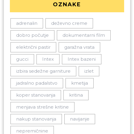
OZNAKE
adrenalin
deževno creme
dobro počutje
dokumentarni film
električni pastir
garažna vrata
gucci
Intex
Intex bazeni
izbira sedežne garniture
izlet
jadralno padalstvo
kmetija
koper stanovanja
kritina
menjava strešne kritine
nakup stanovanja
navijanje
nepremičnine