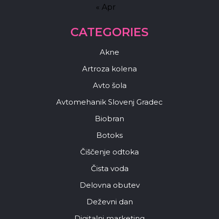
« Apr
CATEGORIES
Akne
Artroza kolena
Avto šola
Avtomehanik Slovenj Gradec
Biobran
Botoks
Čiščenje odtoka
Čista voda
Delovna obutev
Deževni dan
Digitalni marketing