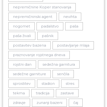
nepremičnine Koper stanovanja
nepremičninski agent
nevihta
nogomet
padalstvo
paša
paša živali
pašnik
postavitev bazena
postavljanje mlaja
praznovanje rojstnega dneva
rojstni dan
sedežna garnitura
sedežne garniture
senčila
sprostitev
stadion
stres
tekma
tradicija
zastave
zdravje
zunanji bazeni
čaj