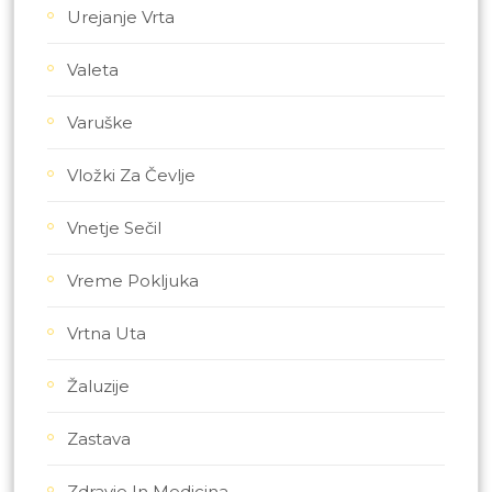
Urejanje Vrta
Valeta
Varuške
Vložki Za Čevlje
Vnetje Sečil
Vreme Pokljuka
Vrtna Uta
Žaluzije
Zastava
Zdravje In Medicina